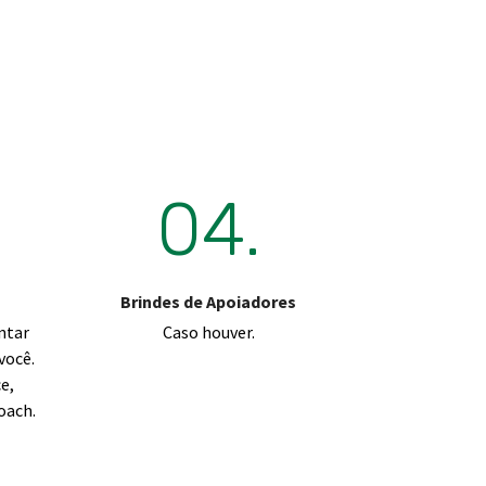
04.
Brindes de Apoiadores
ntar
Caso houver.
você.
e,
oach.