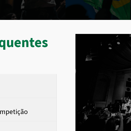
equentes
ompetição